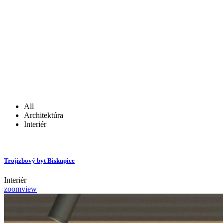
All
Architektúra
Interiér
Trojizbový byt Biskupice
Interiér
zoom
view