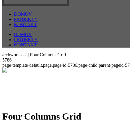
DOMOV
PROJEKTY
KONTAKT
DOMOV
PROJEKTY
KONTAKT
archworks.sk | Four Columns Grid
5786
page-template-default,page,page-id-5786,page-child,parent-pageid-
Four Columns Grid