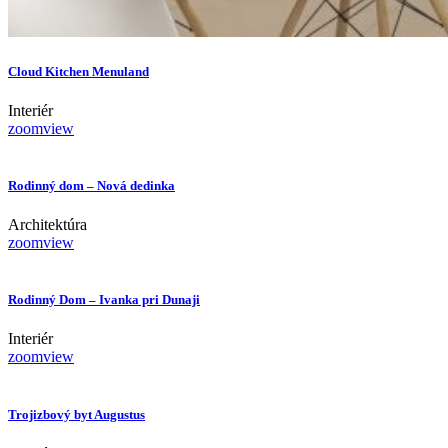
Cloud Kitchen Menuland
Interiér
zoom
view
Rodinný dom – Nová dedinka
Architektúra
zoom
view
Rodinný Dom – Ivanka pri Dunaji
Interiér
zoom
view
Trojizbový byt Augustus