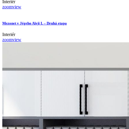
Interiér
zoom
view
Mezonet v Jégeho Aleji I. – Druhá etapa
Interiér
zoom
view