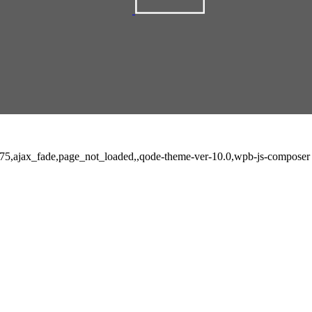
5775,ajax_fade,page_not_loaded,,qode-theme-ver-10.0,wpb-js-composer