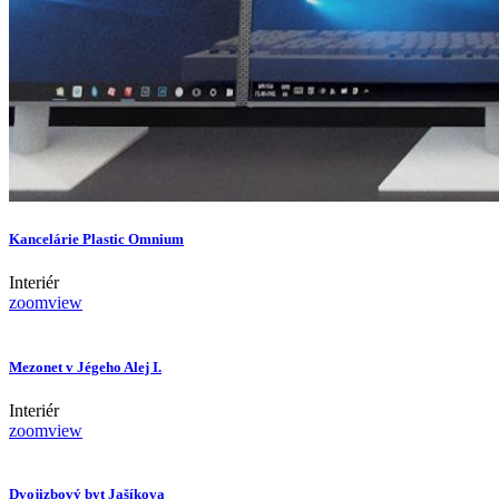
Kancelárie Plastic Omnium
Interiér
zoom
view
Mezonet v Jégeho Alej I.
Interiér
zoom
view
Dvojizbový byt Jašíkova