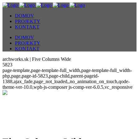
DOMOV
PROJEKTY
KONTAKT
DOMOV
PROJEKTY
KONTAKT
archworks.sk | Five Columns Wide
5823
page-template,page-template-full_width,page-template-full_width-
php,page,page-id-5823,page-child,parent-pageid-
1388,ajax_fade,page_not_loaded,,no_animation_on_touch,qode-
theme-ver-10.0,wpb-js-composer js-comp-ver-6.0.5,vc_responsive