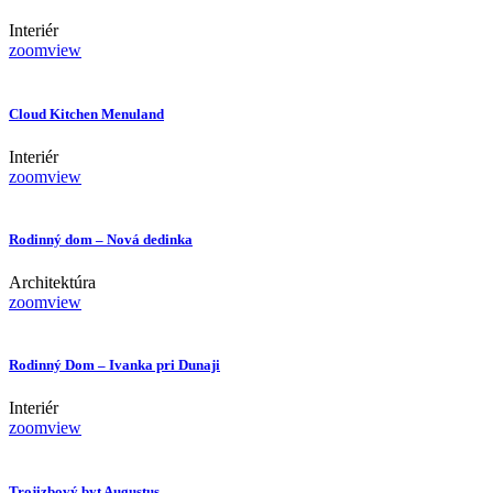
Interiér
zoom
view
Cloud Kitchen Menuland
Interiér
zoom
view
Rodinný dom – Nová dedinka
Architektúra
zoom
view
Rodinný Dom – Ivanka pri Dunaji
Interiér
zoom
view
Trojizbový byt Augustus