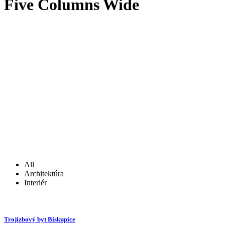
Five Columns Wide
All
Architektúra
Interiér
Trojizbový byt Biskupice