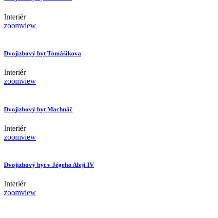
Interiér
zoom
view
Dvojizbový byt Tomášikova
Interiér
zoom
view
Dvojizbový byt Machnáč
Interiér
zoom
view
Dvojizbový byt v Jégeho Aleji IV
Interiér
zoom
view