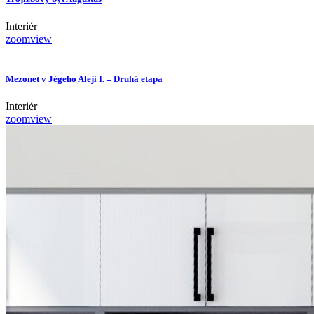
Interiér
zoom
view
Mezonet v Jégeho Aleji I. – Druhá etapa
Interiér
zoom
view